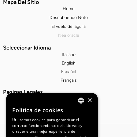
Mapa Del Sitio
Home
Descubriendo Noto
El vuelo del águila
Nea oracle
Seleccionar Idioma
Italiano
English
Español
Français
Paginas Legales
×
Privacy Policy
Cookie Policy
Política de cookies
ITALIAN
Utilizamos cookies para garantizar el
ENGLISH
correcto funcionamiento del sitio web y
ofrecerle una mejor experiencia de
ESPAÑOL